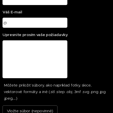
Váš E-mail
Upresnite prosím vaše požiadavky
Môžete priložiť súbory, ako napríklad fotky, skice,
vektorové formáty a iné (.stl .step .obj .3mf .svg .png .jpg
.jpeg,....)
Vložte súbor (nepovinné)