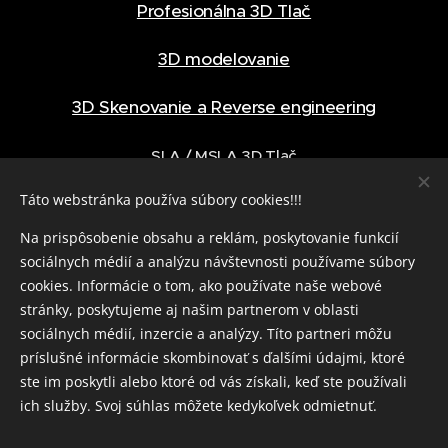
Profesionálna 3D Tlač
3D modelovanie
3D Skenovanie a Reverse engineering
SLA / MSLA 3D Tlač
Táto webstránka používa súbory cookies!!!
Otváracie hodiny
Na prispôsobenie obsahu a reklám, poskytovanie funkcií
sociálnych médií a analýzu návštevnosti používame súbory
Pondelok - Piatok 7:00 - 16:00
cookies. Informácie o tom, ako používate naše webové
stránky, poskytujeme aj našim partnerom v oblasti
Online 6:30 - 21:00
sociálnych médií, inzercie a analýzy. Títo partneri môžu
príslušné informácie skombinovať s ďalšími údajmi, ktoré
ste im poskytli alebo ktoré od vás získali, keď ste používali
GPDR
+
Všeobecné obchodné podmienky
ich služby. Svoj súhlas môžete kedykoľvek odmietnuť.