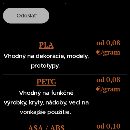
Odoslať
od 0,08
PLA
€/gram
Vhodný na dekorácie,
modely,
prototypy.
od 0,08
PETG
€/gram
Vhodný na funkčné
výrobky,
kryty, nádoby, veci na
v
onkajšie použitie.
od 0,10
ASA
/
ABS