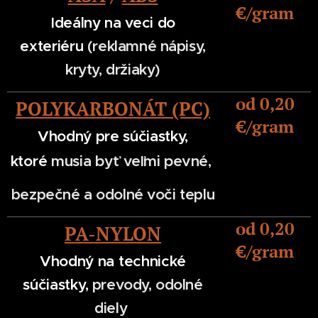
€/gram
Ideálny na veci do
exteriéru
(reklamné nápisy,
kryty, držiaky)
od 0,20
POLYKARBONÁT
(PC)
€/gram
Vhodný pre súčiastky,
musia byť
veľmi pevné,
ktoré
bezpečné a odolné voči teplu
od 0,20
PA-NYLON
€/gram
Vhodný na technické
súčiastky,
prevody, odolné
diely