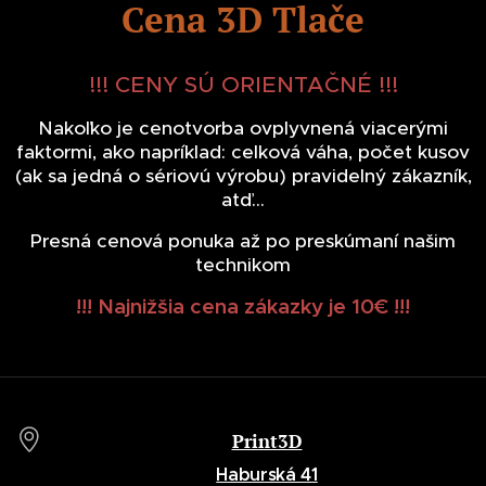
Cena 3D Tlače
!!! CENY SÚ ORIENTAČNÉ !!!
Nakoľko je cenotvorba ovplyvnená viacerými
faktormi, ako napríklad: celková váha, počet kusov
(ak sa jedná o sériovú výrobu) pravidelný zákazník,
atď...
Presná cenová ponuka až po preskúmaní našim
technikom
!!! Najnižšia cena zákazky je 10€ !!!
Print3D
Haburská 41