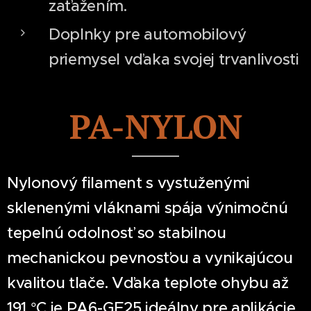
zaťažením.
Doplnky pre automobilový
priemysel vďaka svojej trvanlivosti
PA-NYLON
Nylonový filament s vystuženými
sklenenými vláknami spája výnimočnú
tepelnú odolnosť so stabilnou
mechanickou pevnosťou a vynikajúcou
kvalitou tlače. Vďaka teplote ohybu až
191 °C je PA6-GF25 ideálny pre aplikácie,