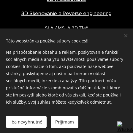
3D Skenovanie a Reverse engineering
SLA / MSLA 3D Tlač
Táto webstránka používa súbory cookies!!!
Otváracie hodiny
Na prispôsobenie obsahu a reklám, poskytovanie funkcií
sociálnych médií a analýzu návštevnosti používame súbory
Pondelok - Piatok 7:00 - 16:00
cookies. Informácie o tom, ako používate naše webové
stránky, poskytujeme aj našim partnerom v oblasti
Online 6:30 - 21:00
sociálnych médií, inzercie a analýzy. Títo partneri môžu
príslušné informácie skombinovať s ďalšími údajmi, ktoré
ste im poskytli alebo ktoré od vás získali, keď ste používali
GPDR
+
Všeobecné obchodné podmienky
ich služby. Svoj súhlas môžete kedykoľvek odmietnuť.
Iba nevyhnutné
Prijímam
© 2025 Print3d.sk