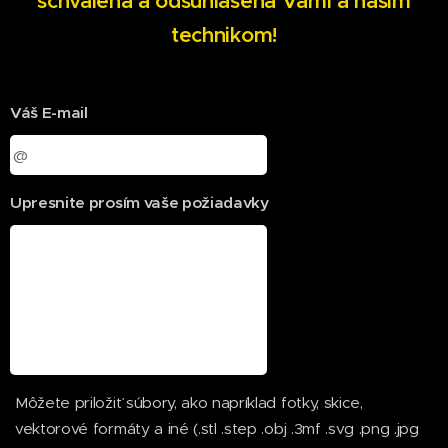
schválená a odsúhlasená Vami a naším
technikom!
Váš E-mail
Upresnite prosím vaše požiadavky
Môžete priložiť súbory, ako napríklad fotky, skice,
vektorové formáty a iné (.stl .step .obj .3mf .svg .png .jpg