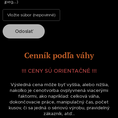
.jpeg,....)
Vložte súbor (nepovinné)
Odoslať
Cenník podľa váhy
!!! CENY SÚ ORIENTAČNÉ !!!
Výsledná cena môže byť vyššia, alebo nižšia,
nakoľko je cenotvorba ovplyvnená viacerými
faktormi, ako napríklad: celková váha,
dokončovacie práce, manipulačný čas, počet
kusov, či sa jedná o sériovú výrobu, pravidelný
zákazník, atď...