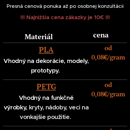
Presná cenová ponuka až po osobnej konzultácii
!!! Najnižšia cena zákazky je 10€ !!!
cena
Materiál
od
PLA
0,08
€/gram
Vhodný na dekorácie,
modely,
prototypy.
od
PETG
0,08€/gram
Vhodný na funkčné
výrobky,
kryty, nádoby, veci na
v
onkajšie použitie.