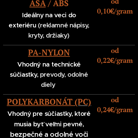
od
ASA
/ ABS
0,10€/gram
Ideálny na veci do
exteriéru
(reklamné nápisy,
kryty, držiaky)
od
PA-NYLON
0,22
€/gram
Vhodný na technické
súčiastky,
prevody, odolné
diely
od
POLYKARBONÁT
(PC)
0,24
€/gram
Vhodný pre súčiastky, ktoré
musia byť
veľmi pevné,
bezpečné a odolné voči