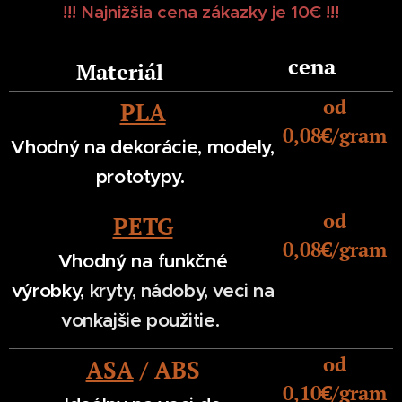
!!! Najnižšia cena zákazky je 10€ !!!
cena
Materiál
od
PLA
0,08
€/gram
Vhodný na dekorácie,
modely,
prototypy.
od
PETG
0,08€/gram
Vhodný na funkčné
výrobky,
kryty, nádoby, veci na
v
onkajšie použitie.
od
ASA
/ ABS
0,10€/gram