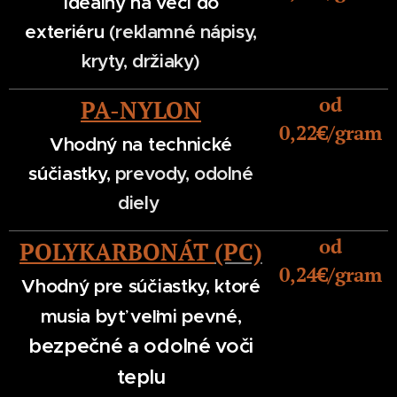
Ideálny na veci do
exteriéru
(reklamné nápisy,
kryty, držiaky)
od
PA-NYLON
0,22
€/gram
Vhodný na technické
súčiastky,
prevody, odolné
diely
od
POLYKARBONÁT
(PC)
0,24
€/gram
Vhodný pre súčiastky, ktoré
musia byť
veľmi pevné,
bezpečné a odolné voči
teplu