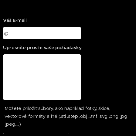
Váš E-mail
Upresnite prosím vaše požiadavky
Môžete priložiť súbory, ako napríklad fotky, skice,
vektorové formáty a iné (.stl .step .obj .3mf .svg .png .jpg
.jpeg,....)